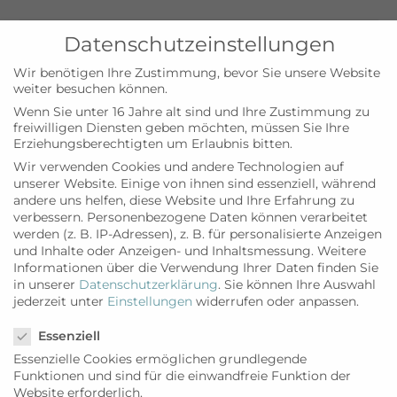
Es sind keine anstehenden Veranstaltungen vorhanden.
Datenschutzeinstellungen
Wir benötigen Ihre Zustimmung, bevor Sie unsere Website
Ver
Vera
Anstehende
Suche
weiter besuchen können.
Liste
Ans
Datum
Such
Wenn Sie unter 16 Jahre alt sind und Ihre Zustimmung zu
wählen.
Vergangene Veranstaltungen
Nav
freiwilligen Diensten geben möchten, müssen Sie Ihre
Erziehungsberechtigten um Erlaubnis bitten.
und
Wir verwenden Cookies und andere Technologien auf
21. September 2025 @ 0:00
SEP.
Ansic
unserer Website. Einige von ihnen sind essenziell, während
21
Triatló Port de Palma
andere uns helfen, diese Website und Ihre Erfahrung zu
2025
Navi
verbessern.
Personenbezogene Daten können verarbeitet
werden (z. B. IP-Adressen), z. B. für personalisierte Anzeigen
25. August 2025 @ 0:00
-
31. August 2025 @ 0:00
AUG.
und Inhalte oder Anzeigen- und Inhaltsmessung.
Weitere
25
Informationen über die Verwendung Ihrer Daten finden Sie
Rafa Nadal Open by Movistar
2025
in unserer
Datenschutzerklärung
.
Sie können Ihre Auswahl
jederzeit unter
Einstellungen
widerrufen oder anpassen.
Datenschutzeinstellungen
13. August 2025 @ 0:00
-
17. August 2025 @ 0:00
AUG.
13
Essenziell
Regata Illes Balears Classics
2025
Essenzielle Cookies ermöglichen grundlegende
Palma
Funktionen und sind für die einwandfreie Funktion der
Website erforderlich.