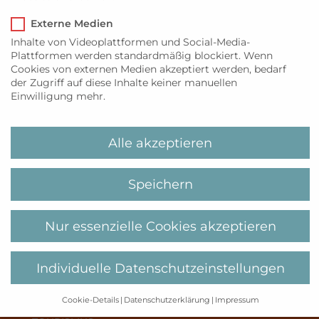
Externe Medien
Inhalte von Videoplattformen und Social-Media-
Plattformen werden standardmäßig blockiert. Wenn
Cookies von externen Medien akzeptiert werden, bedarf
der Zugriff auf diese Inhalte keiner manuellen
Einwilligung mehr.
Über uns
MyiLands ist Ihre Website rund um Sylt und
Alle akzeptieren
Mallorca. Wir versorgen Sie mit den neuesten
Nachrichten, Lifestyleempfehlungen,
Genusshighlights und Insidertipps direkt von
Speichern
Ihren Lieblingsinseln.
Nur essenzielle Cookies akzeptieren
Kategorien
GENUSS
LIFESTYLE
Individuelle Datenschutzeinstellungen
AKTIVITÄTEN
EVENTS
Cookie-Details
Datenschutzerklärung
Impressum
INSELLEBEN
Datenschutzeinstellungen