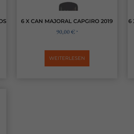
 Übersicht über alle verwendeten Cookies. Sie können Ihre Einwi
er sich weitere Informationen anzeigen lassen und so nur best
OS
6 X CAN MAJORAL CAPGIRO 2019
6
Speichern
Nur essenzielle Cookies akzeptieren
90,00
€
*
ungen
rmöglichen grundlegende Funktionen und sind für die einwandfreie Funktio
WEITERLESEN
Cookie-Informationen anzeigen
 (7)
tformen und Social-Media-Plattformen werden standardmäßig blockiert. W
iert werden, bedarf der Zugriff auf diese Inhalte keiner manuellen Einwill
Cookie-Informationen anzeigen
Datensch