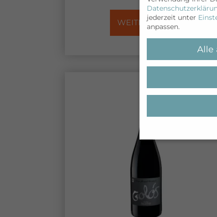
Datenschutzerkläru
jederzeit unter
Einst
WEITERLESEN
anpassen.
Alle
Wenn Sie unter 16 J
Sie Ihre Erziehungsb
Wir verwenden Cookie
während andere uns h
können verarbeitet we
Anzeigen- und Inhal
unserer
Datenschutz