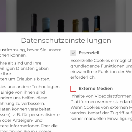
Datenschutzeinstellungen
Datenschutzeinstellungen
Zustimmung, bevor Sie unsere
Essenziell
chen können.
Essenzielle Cookies ermöglic
hre alt sind und Ihre
grundlegende Funktionen und 
illigen Diensten geben
einwandfreie Funktion der We
 Ihre
erforderlich.
ten um Erlaubnis bitten.
ies und andere Technologien
Externe Medien
 Einige von ihnen sind
Inhalte von Videoplattformen
andere uns helfen, diese
Plattformen werden standard
ahrung zu verbessern.
Wenn Cookies von externen M
EXKLUSIV-PAKET
aten können verarbeitet
werden, bedarf der Zugriff auf
sen), z. B. für personalisierte
keiner manuellen Einwilligun
UVP:
153,50
€
99,00
€
*
e oder Anzeigen- und
tere Informationen über die
ten finden Sie in unserer