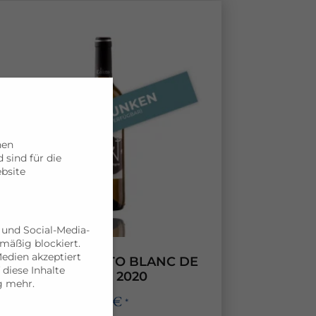
hen
sind für die
bsite
 und Social-Media-
mäßig blockiert.
edien akzeptiert
6 X CA´N COLETO BLANC DE
 diese Inhalte
NEGRES 2020
g mehr.
72,00
€
*