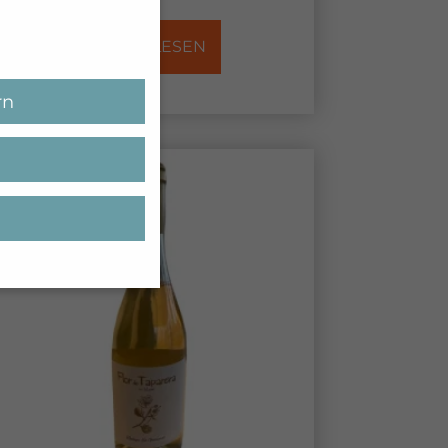
WEITERLESEN
rn
ben möchten, müssen
n sind essenziell,
enbezogene Daten
Inhalte oder
ten finden Sie in