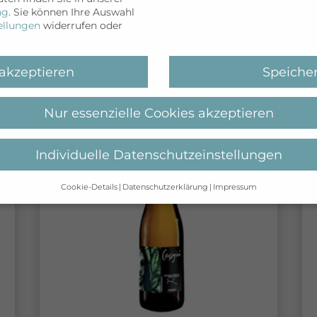
ng
.
Sie können Ihre Auswahl
ellungen
widerrufen oder
WEITERLESEN
 akzeptieren
Speiche
Nur essenzielle Cookies akzeptieren
Individuelle Datenschutzeinstellungen
Cookie-Details
Datenschutzerklärung
Impressum
Datenschutzeinstellungen
ahre alt sind und Ihre Zustimmung zu freiwilligen Diensten ge
erechtigten um Erlaubnis bitten.
s und andere Technologien auf unserer Website. Einige von ihne
elfen, diese Website und Ihre Erfahrung zu verbessern.
Person
rden (z. B. IP-Adressen), z. B. für personalisierte Anzeigen und 
tsmessung.
Weitere Informationen über die Verwendung Ihrer Da
erklärung
.