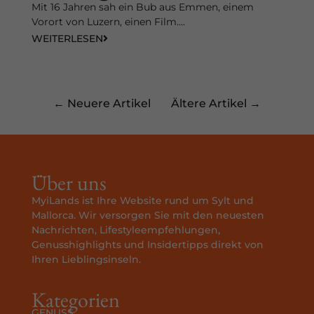
Mit 16 Jahren sah ein Bub aus Emmen, einem
Vorort von Luzern, einen Film....
WEITERLESEN
← Neuere Artikel
Ältere Artikel →
Über uns
MyiLands ist Ihre Website rund um Sylt und
Mallorca. Wir versorgen Sie mit den neuesten
Nachrichten, Lifestyleempfehlungen,
Genusshighlights und Insidertipps direkt von
Ihren Lieblingsinseln.
Kategorien
GENUSS