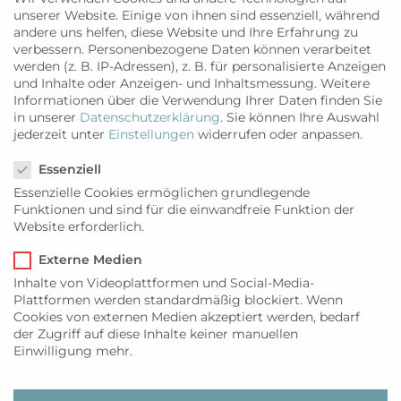
Friesenbrot...
unserer Website. Einige von ihnen sind essenziell, während
WEITERLESEN
andere uns helfen, diese Website und Ihre Erfahrung zu
verbessern.
Personenbezogene Daten können verarbeitet
werden (z. B. IP-Adressen), z. B. für personalisierte Anzeigen
und Inhalte oder Anzeigen- und Inhaltsmessung.
Weitere
Informationen über die Verwendung Ihrer Daten finden Sie
in unserer
Datenschutzerklärung
.
Sie können Ihre Auswahl
jederzeit unter
Einstellungen
widerrufen oder anpassen.
Datenschutzeinstellungen
Essenziell
Essenzielle Cookies ermöglichen grundlegende
Funktionen und sind für die einwandfreie Funktion der
Website erforderlich.
Externe Medien
Inhalte von Videoplattformen und Social-Media-
Plattformen werden standardmäßig blockiert. Wenn
GENUSS
,
RESTAURANTTIPPS
Pasta oder Frischfisch
Cookies von externen Medien akzeptiert werden, bedarf
der Zugriff auf diese Inhalte keiner manuellen
Gleich hinter dem südlichen Orteingangsschild
Einwilligung mehr.
von Kampen befindet sich eine italienische
Genießer-Oase...