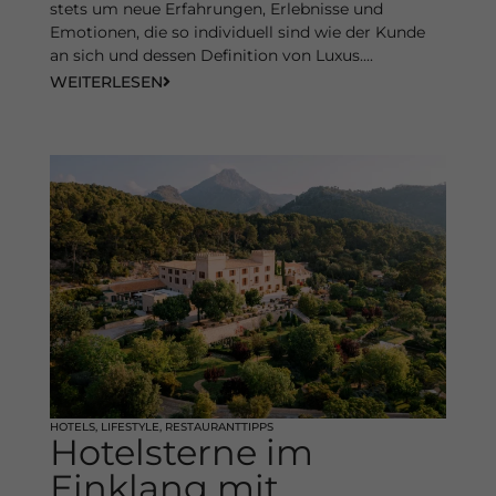
stets um neue Erfahrungen, Erlebnisse und
Inhalte von Videoplattformen und Social-Media-Plattformen
werden standardmäßig blockiert. Wenn Cookies von externen
Emotionen, die so individuell sind wie der Kunde
Medien akzeptiert werden, bedarf der Zugriff auf diese Inhalte
an sich und dessen Definition von Luxus....
keiner manuellen Einwilligung mehr.
WEITERLESEN
Cookie-Informationen anzeigen
Datenschutzerklärung
Impressum
HOTELS
,
LIFESTYLE
,
RESTAURANTTIPPS
Hotelsterne im
Einklang mit