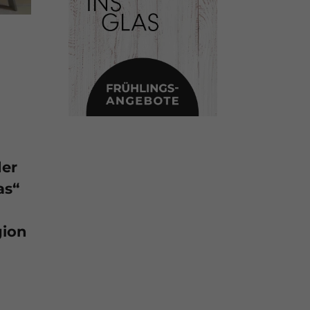
der
as“
gion