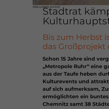
Stadtrat kämp
INSELLEBEN
,
KULTUR
Kulturhaupts
Bis zum Herbst i
das Großprojekt
Schon 15 Jahre sind ver
„Metropole Ruhr“ eine g
aus der Taufe heben dur
Kulturevents und attrak
auf sich aufmerksam, Z
ermöglichten ein buntes F
Chemnitz samt 38 Städ