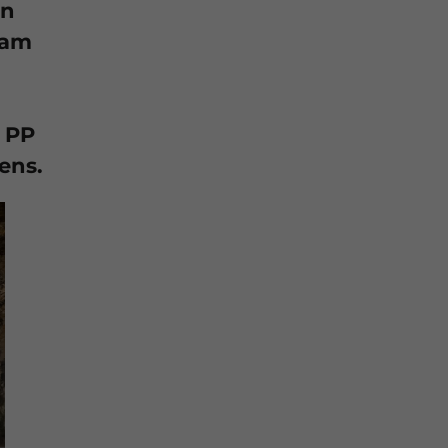
en
eam
r PP
ens.