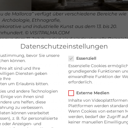
u de Mallorca“ verfügt über verschiedene Bereiche wie
Archäologie, Ethnografie,
orative und industrielle Kunst aus dem 13. bis 20.
hrhundert. © VISITPALMA.COM
r aus dem 11. Jahrhundert sind eindrucksvolle Beispiel
Datenschutzeinstellungen
 Palmas Carrer de
Can Serra 7 © FTPM365 // ROBERTO
PAZZI
Datenschutzeinstellungen
Zustimmung, bevor Sie unsere
Essenziell
chen können.
ändige EU Spanien und Malta als Hauptsta
Essenzielle Cookies ermöglic
hre alt sind und Ihre
grundlegende Funktionen und 
hen. Nur noch über die Sommermonate ha
illigen Diensten geben
einwandfreie Funktion der We
 Ihre
dern nun Zeit, Begründungen für eine
erforderlich.
ten um Erlaubnis bitten.
alma, das Juwel im westlichen Mittelmeer,
ies und andere Technologien
Externe Medien
 Einige von ihnen sind
 Maltas Haupstadt Valetta ein kulturelles
Inhalte von Videoplattformen
andere uns helfen, diese
Plattformen werden standard
ahrung zu verbessern.
eifelhaft sind beide Inseln von unendli
Wenn Cookies von externen M
aten können verarbeitet
werden, bedarf der Zugriff auf
Geburtsorten Europäischer Kultur umgeb
sen), z. B. für personalisierte
keiner manuellen Einwilligun
e oder Anzeigen- und