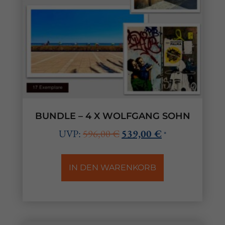
BUNDLE – 4 X WOLFGANG SOHN
UVP:
596,00
€
539,00
€
*
IN DEN WARENKORB