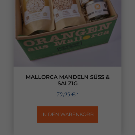
MALLORCA MANDELN SÜSS &
SALZIG
79,95
€
*
IN DEN WARENKORB