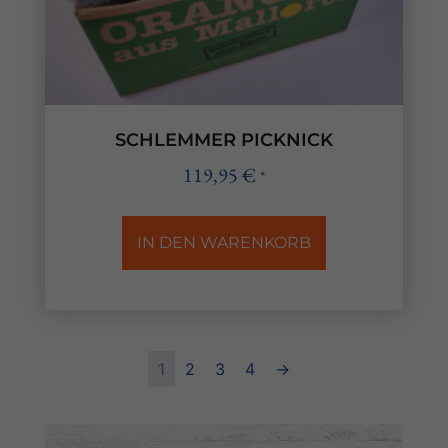
SCHLEMMER PICKNICK
119,95
€
*
IN DEN WARENKORB
1
2
3
4
→