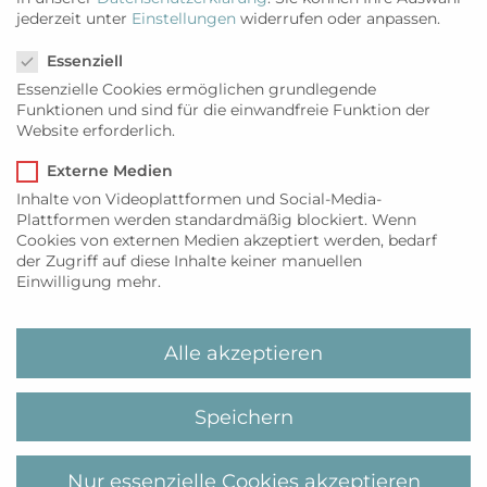
jederzeit unter
Einstellungen
widerrufen oder anpassen.
6 X GOLÓS BLANCO (2022) –
Datenschutzeinstellungen
MYILANDS-EDITION
Essenziell
99,00
€
*
Essenzielle Cookies ermöglichen grundlegende
Funktionen und sind für die einwandfreie Funktion der
Website erforderlich.
IN DEN WARENKORB
Externe Medien
Inhalte von Videoplattformen und Social-Media-
Plattformen werden standardmäßig blockiert. Wenn
Cookies von externen Medien akzeptiert werden, bedarf
der Zugriff auf diese Inhalte keiner manuellen
Einwilligung mehr.
Alle akzeptieren
Speichern
Nur essenzielle Cookies akzeptieren