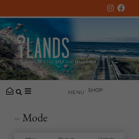
SHOP
MENU
–
Mode