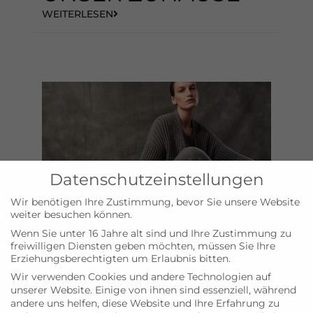
WEITERLESEN
Datenschutzeinstellungen
Wir benötigen Ihre Zustimmung, bevor Sie unsere Website
weiter besuchen können.
Wenn Sie unter 16 Jahre alt sind und Ihre Zustimmung zu
BEAUTY
,
BÜCHER
,
INSELLEBEN
,
MODE
freiwilligen Diensten geben möchten, müssen Sie Ihre
Frühlingslieblinge
Erziehungsberechtigten um Erlaubnis bitten.
WEITERLESEN
Wir verwenden Cookies und andere Technologien auf
unserer Website. Einige von ihnen sind essenziell, während
andere uns helfen, diese Website und Ihre Erfahrung zu