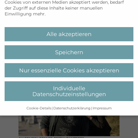
Cookies von externen Medien akzeptiert werden, bedarf
der Zugriff auf diese Inhalte keiner manuellen
GENUSS
,
RESTAURANTTIPPS
Einwilligung mehr.
Mallorca neu
geniessen
Alle akzeptieren
WEITERLESEN
Speichern
Nur essenzielle Cookies akzeptieren
Individuelle
Datenschutzeinstellungen
Cookie-Details
Datenschutzerklärung
Impressum
Datenschutzeinstellungen
Wenn Sie unter 16 Jahre alt sind und Ihre Zustimmung zu
freiwilligen Diensten geben möchten, müssen Sie Ihre
Erziehungsberechtigten um Erlaubnis bitten.