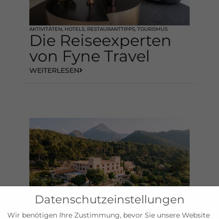
AKTIVITÄTEN
,
HOTELS
,
RESTAURANTTIPPS
,
TOURISMUS
Die Reiseexperten
von Fyne Travel
WEITERLESEN
Datenschutzeinstellungen
Wir benötigen Ihre Zustimmung, bevor Sie unsere Website