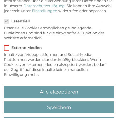
Informationen über die Verwendung Ihrer Daten finden Sie
die Kreativität und den eigenen Charakter von
in unserer
Datenschutzerklärung
.
Sie können Ihre Auswahl
Privathotels entgegensetzen zu können.
jederzeit unter
Einstellungen
widerrufen oder anpassen.
Datenschutzeinstellungen
Gesellschafter sind die Hotels Landhaus
Essenziell
Stricker, Rungholt, Fährhaus Sylt, Benen-Diken
Essenzielle Cookies ermöglichen grundlegende
Hof und Budersand.
Funktionen und sind für die einwandfreie Funktion der
Website erforderlich.
Das Ergebnis kann sich sehen lassen: Die fünf
Gesellschafter bieten insgesamt 269 Zimmer,
Externe Medien
zehn Restaurants und fünf Bars. Sie
Inhalte von Videoplattformen und Social-Media-
beschäftigen 490 Frauen und Männer, sorgen
Plattformen werden standardmäßig blockiert. Wenn
für Ausbildungsqualität und Wohnraum ihres
Cookies von externen Medien akzeptiert werden, bedarf
der Zugriff auf diese Inhalte keiner manuellen
Personals und beleben den Insel-Alltag mit
Einwilligung mehr.
Events wie dem wiederkehrenden „langen
Litertaturwochenende“ im Spätherbst und dem
„Privateopen Sylt“ im Frühjahr. Dieses attraktive
Alle akzeptieren
Golfturnier bei vier unterschiedlichen Golfclubs
findet diesmal vom 4. bis 10. Mai statt – es ist
Speichern
bereits ausgebucht mit 84 Teilnehmern.