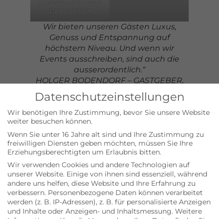
GRAND CHEF UND
STERNEKOCH
Wir bieten unseren
Gästen Luxus,
Genuss und
Entspannung auf
höchstem
Niveau. Und wenn wir
Events ausschreiben,
sind auch die
ausserordentlich.“
HOLGER BODENDORF – GASTGEBER,
GRAND CHEF UND STERNEKOCH
Datenschutzeinstellungen
PRIVATHOTELS UND
Wir benötigen Ihre Zustimmung, bevor Sie unsere Website
weiter besuchen können.
IHRE EVENTS
Wenn Sie unter 16 Jahre alt sind und Ihre Zustimmung zu
freiwilligen Diensten geben möchten, müssen Sie Ihre
Erziehungsberechtigten um Erlaubnis bitten.
Schon zehn Jahre operiert auf Sylt ein
Wir verwenden Cookies und andere Technologien auf
ungewöhnlicher Verbund. Die Gruppe
unserer Website. Einige von ihnen sind essenziell, während
„Privathotels Sylt“ wurde von fünf führenden
andere uns helfen, diese Website und Ihre Erfahrung zu
Hoteleigentümern gegründet, um dem
verbessern.
Personenbezogene Daten können verarbeitet
allgemeinen Trend zu großen
werden (z. B. IP-Adressen), z. B. für personalisierte Anzeigen
und Inhalte oder Anzeigen- und Inhaltsmessung.
Weitere
Gesellschaftseinheiten und deren Marktmacht