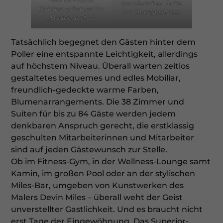
komfortabel: Suite
Cuisine zuhause im
im Obergeschoss
„Bodendorf´s“
Tatsächlich begegnet den Gästen hinter dem
Poller eine entspannte Leichtigkeit, allerdings
auf höchstem Niveau. Überall warten zeitlos
gestaltetes bequemes und edles Mobiliar,
freundlich-gedeckte warme Farben,
Blumenarrangements. Die 38 Zimmer und
Suiten für bis zu 84 Gäste werden jedem
denkbaren Anspruch gerecht, die erstklassig
geschulten Mitarbeiterinnen und Mitarbeiter
sind auf jeden Gästewunsch zur Stelle.
Ob im Fitness-Gym, in der Wellness-Lounge samt
Kamin, im großen Pool oder an der stylischen
Miles-Bar, umgeben von Kunstwerken des
Malers Devin Miles – überall weht der Geist
unverstellter Gastlichkeit. Und es braucht nicht
erst Tage der Eingewöhnung. Das Superior-