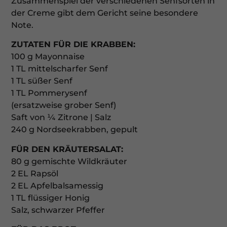
Zusammenspiel der verschiedenen Senfsorten in
der Creme gibt dem Gericht seine besondere
Note.
ZUTATEN FÜR DIE KRABBEN:
100 g Mayonnaise
1 TL mittelscharfer Senf
1 TL süßer Senf
1 TL Pommerysenf
(ersatzweise grober Senf)
Saft von ¼ Zitrone | Salz
240 g Nordseekrabben, gepult
FÜR DEN KRÄUTERSALAT:
80 g gemischte Wildkräuter
2 EL Rapsöl
2 EL Apfelbalsamessig
1 TL flüssiger Honig
Salz, schwarzer Pfeffer