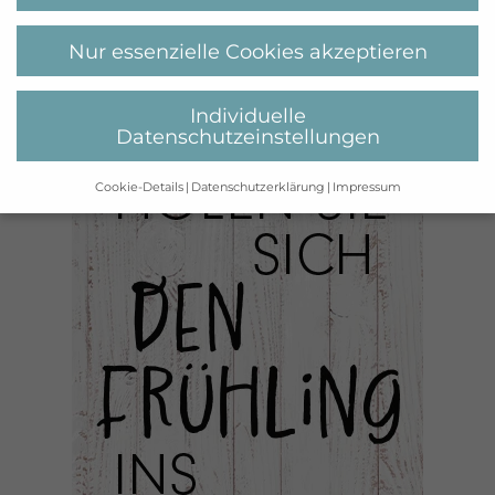
Nur essenzielle Cookies akzeptieren
Individuelle
Datenschutzeinstellungen
Cookie-Details
Datenschutzerklärung
Impressum
Datenschutzeinstellungen
Wenn Sie unter 16 Jahre alt sind und Ihre Zustimmung zu
freiwilligen Diensten geben möchten, müssen Sie Ihre
Erziehungsberechtigten um Erlaubnis bitten.
Wir verwenden Cookies und andere Technologien auf
unserer Website. Einige von ihnen sind essenziell, während
andere uns helfen, diese Website und Ihre Erfahrung zu
verbessern.
Personenbezogene Daten können verarbeitet
werden (z. B. IP-Adressen), z. B. für personalisierte Anzeigen
und Inhalte oder Anzeigen- und Inhaltsmessung.
Weitere
Informationen über die Verwendung Ihrer Daten finden Sie
in unserer
Datenschutzerklärung
.
Hier finden Sie eine Übersicht über alle verwendeten