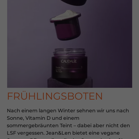
Datenschutzeinstellungen
Essenziell (1)
Essenzielle Cookies ermöglichen grundlegende Funktionen und
sind für die einwandfreie Funktion der Website erforderlich.
Cookie-Informationen anzeigen
Ex
Externe Medien (7)
Inhalte von Videoplattformen und Social-Media-Plattformen
werden standardmäßig blockiert. Wenn Cookies von externen
Medien akzeptiert werden, bedarf der Zugriff auf diese Inhalte
keiner manuellen Einwilligung mehr.
Cookie-Informationen anzeigen
Datenschutzerklärung
Impressum
FRÜHLINGSBOTEN
Nach einem langen Winter sehnen wir uns nach
Sonne, Vitamin D und einem
sommergebräunten Teint – dabei aber nicht den
LSF vergessen. Jean&Len bietet eine vegane