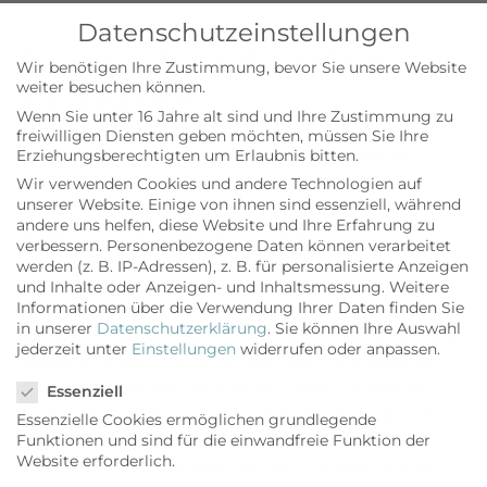
Datenschutzeinstellungen
Für noch mehr schöne
Wir benötigen Ihre Zustimmung, bevor Sie unsere Website
weiter besuchen können.
Momente
Wenn Sie unter 16 Jahre alt sind und Ihre Zustimmung zu
freiwilligen Diensten geben möchten, müssen Sie Ihre
Mit einem neuen Ampoule Concentrates Set
Erziehungsberechtigten um Erlaubnis bitten.
wartet das Beautyunternehmen Babor aus
Wir verwenden Cookies und andere Technologien auf
Aachen in diesem Frühjahr auf. Die perfekt
unserer Website. Einige von ihnen sind essenziell, während
andere uns helfen, diese Website und Ihre Erfahrung zu
abgestimmte Ampullen-Kur startet mit
verbessern.
Personenbezogene Daten können verarbeitet
Feuchtigkeit & Aufbau und endet mit
werden (z. B. IP-Adressen), z. B. für personalisierte Anzeigen
Regeneration und abschließendem Anti-Aging,
und Inhalte oder Anzeigen- und Inhaltsmessung.
Weitere
Informationen über die Verwendung Ihrer Daten finden Sie
für strahlende Haut in nur sieben Tagen. Die
in unserer
Datenschutzerklärung
.
Sie können Ihre Auswahl
sieben verschiedenen Ampullen entfalten so das
jederzeit unter
Einstellungen
widerrufen oder anpassen.
Beauty-Geheimnis für Power-Skin: die geballte
Datenschutzeinstellungen
Wirkstoffkraft der ikonischen Babor Ampoule
Essenziell
Concentrates für schöne Haut. Auch optisch ist
Essenzielle Cookies ermöglichen grundlegende
das Geschenk-Set ein Hingucker. Elegantes Weiß
Funktionen und sind für die einwandfreie Funktion der
Website erforderlich.
und edle 3D-Prägungen setzen die legendären