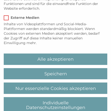
Funktionen und sind für die einwandfreie Funktion der
unserem Online-Shop erwerben. Ein
Website erforderlich.
Bundle aller vier Motive kostet statt € 596,-
dann nur € 539,-
Externe Medien
Die Lieferzeit beträgt 14 Tage ab
Inhalte von Videoplattformen und Social-Media-
Plattformen werden standardmäßig blockiert. Wenn
Bestellung.
Cookies von externen Medien akzeptiert werden, bedarf
Die Auflage besteht aus jeweils 17
der Zugriff auf diese Inhalte keiner manuellen
Exemplaren plus 2 AP*
Einwilligung mehr.
(mit *Artistic Proofs sind Künstlerexemplare
– also Kopien des Originals – gemeint,
die der Künstler für den persönlichen
Alle akzeptieren
Gebrauch aufbewahrt.)
149,00
€
*
Speichern
16 vorrätig
Nur essenzielle Cookies akzeptieren
inkl. 19 % MwSt.
Kostenloser Versand
IN DEN WARENKORB
Individuelle
Datenschutzeinstellungen