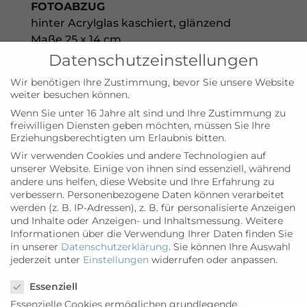
FOTOABZUG
hinter Acrylglas kaschiert, glänzend
Maße 25 x 14 cm
(inkl. 1cm Weissrand Passepartout)
Datenschutzeinstellungen
Papier, Fuji Crystal Archive
Wir benötigen Ihre Zustimmung, bevor Sie unsere Website
Acrylglas 2 mm, glänzend
weiter besuchen können.
Dibond 3 mm – Inkl. Aufhängung
Wenn Sie unter 16 Jahre alt sind und Ihre Zustimmung zu
freiwilligen Diensten geben möchten, müssen Sie Ihre
Vier seiner aktuellen Lieblingsmotive hat
Erziehungsberechtigten um Erlaubnis bitten.
Wolfgang Sohn er eigens für unsere
Wir verwenden Cookies und andere Technologien auf
Myilands-Leser ausgewählt und als
unserer Website. Einige von ihnen sind essenziell, während
Fotoabzug in einer exklusiven, limitierten
andere uns helfen, diese Website und Ihre Erfahrung zu
verbessern.
Personenbezogene Daten können verarbeitet
Edition aufgelegt. Wer will kann sich damit
werden (z. B. IP-Adressen), z. B. für personalisierte Anzeigen
ein Stück Mallorca nach Hause holen oder
und Inhalte oder Anzeigen- und Inhaltsmessung.
Weitere
es verschenken.
Informationen über die Verwendung Ihrer Daten finden Sie
in unserer
Datenschutzerklärung
.
Sie können Ihre Auswahl
Zum Preis von € 149,- (nummeriert,
jederzeit unter
Einstellungen
widerrufen oder anpassen.
Datenschutzeinstellungen
gestempelt & vom Künstler handsigniert)
Essenziell
inklusiv Verpackung, Porto und MwSt
Essenzielle Cookies ermöglichen grundlegende
können Myilands-Leser die Bilder in