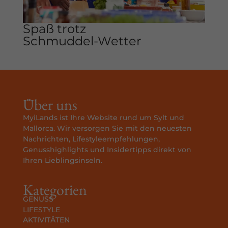
Spaß trotz
Schmuddel-Wetter
Über uns
MyiLands ist Ihre Website rund um Sylt und
Mallorca. Wir versorgen Sie mit den neuesten
Nachrichten, Lifestyleempfehlungen,
Genusshighlights und Insidertipps direkt von
Ihren Lieblingsinseln.
Kategorien
GENUSS
LIFESTYLE
AKTIVITÄTEN