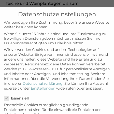
Teiche und Weinplantagen bis zum
Tramuntanagebirge. Entspannung finden
Datenschutzeinstellungen
Urlauber im romantischen Garten des Hotels mit
großzügigen Liegeflächen, idyllisch an den
Wir benötigen Ihre Zustimmung, bevor Sie unsere Website
weiter besuchen können.
Teichen oder im Poolbereich; an kühleren Tagen
Wenn Sie unter 16 Jahre alt sind und Ihre Zustimmung zu
auch in der Sauna. Für Aktivurlauber ist das
freiwilligen Diensten geben möchten, müssen Sie Ihre
Landhotel ein idealer Ausgangspunkt, um die
Erziehungsberechtigten um Erlaubnis bitten.
Insel mit dem Rad oder als Wanderer zu
Wir verwenden Cookies und andere Technologien auf
erkunden. Mehrere Golfplätze befinden sich in
unserer Website. Einige von ihnen sind essenziell, während
der Nähe. Die schönsten feinsandigen Strände
andere uns helfen, diese Website und Ihre Erfahrung zu
verbessern.
Personenbezogene Daten können verarbeitet
sind in 20 – 30, die Metropole Palma in 15 – 20
werden (z. B. IP-Adressen), z. B. für personalisierte Anzeigen
Autominuten zu erreichen.
und Inhalte oder Anzeigen- und Inhaltsmessung.
Weitere
Informationen über die Verwendung Ihrer Daten finden Sie
in unserer
Datenschutzerklärung
.
Sie können Ihre Auswahl
jederzeit unter
Einstellungen
widerrufen oder anpassen.
Datenschutzeinstellungen
Essenziell
Essenzielle Cookies ermöglichen grundlegende
Funktionen und sind für die einwandfreie Funktion der