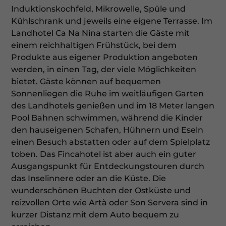
Zurück
Induktionskochfeld, Mikrowelle, Spüle und
Datenschutzeinstellungen
Kühlschrank und jeweils eine eigene Terrasse. Im
Essenziell (1)
Landhotel Ca Na Nina starten die Gäste mit
Essenzielle Cookies ermöglichen grundlegende Funktionen und
einem reichhaltigen Frühstück, bei dem
sind für die einwandfreie Funktion der Website erforderlich.
Produkte aus eigener Produktion angeboten
Cookie-Informationen anzeigen
werden, in einen Tag, der viele Möglichkeiten
bietet. Gäste können auf bequemen
Ex
Externe Medien (7)
Sonnenliegen die Ruhe im weitläufigen Garten
Inhalte von Videoplattformen und Social-Media-Plattformen
des Landhotels genießen und im 18 Meter langen
werden standardmäßig blockiert. Wenn Cookies von externen
Pool Bahnen schwimmen, während die Kinder
Medien akzeptiert werden, bedarf der Zugriff auf diese Inhalte
keiner manuellen Einwilligung mehr.
den hauseigenen Schafen, Hühnern und Eseln
einen Besuch abstatten oder auf dem Spielplatz
Cookie-Informationen anzeigen
toben. Das Fincahotel ist aber auch ein guter
Datenschutzerklärung
Impressum
Ausgangspunkt für Entdeckungstouren durch
das Inselinnere oder an die Küste. Die
wunderschönen Buchten der Ostküste und
reizvollen Orte wie Artà oder Son Servera sind in
kurzer Distanz mit dem Auto bequem zu