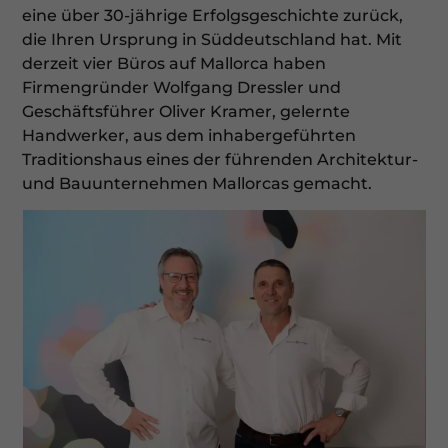
Informationen über die Verwendung Ihrer Daten finden Sie
eine über 30-jährige Erfolgsgeschichte zurück,
in unserer
Datenschutzerklärung
.
die Ihren Ursprung in Süddeutschland hat. Mit
Hier finden Sie eine Übersicht über alle verwendeten
derzeit vier Büros auf Mallorca haben
Cookies. Sie können Ihre Einwilligung zu ganzen
Kategorien geben oder sich weitere Informationen
Firmengründer Wolfgang Dressler und
anzeigen lassen und so nur bestimmte Cookies auswählen.
Geschäftsführer Oliver Kramer, gelernte
Handwerker, aus dem inhabergeführten
Alle akzeptieren
Speichern
Traditionshaus eines der führenden Architektur-
und Bauunternehmen Mallorcas gemacht.
Nur essenzielle Cookies akzeptieren
Zurück
Datenschutzeinstellungen
Essenziell (1)
Essenzielle Cookies ermöglichen grundlegende Funktionen und
sind für die einwandfreie Funktion der Website erforderlich.
Cookie-Informationen anzeigen
Ex
Externe Medien (7)
Inhalte von Videoplattformen und Social-Media-Plattformen