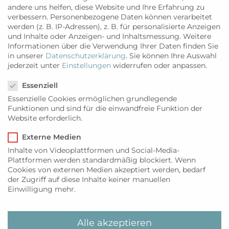
andere uns helfen, diese Website und Ihre Erfahrung zu
Anhand dieser Informationen wird das passende
verbessern.
Personenbezogene Daten können verarbeitet
Grundstück ausgewählt und bei der jeweiligen
werden (z. B. IP-Adressen), z. B. für personalisierte Anzeigen
und Inhalte oder Anzeigen- und Inhaltsmessung.
Weitere
Gemeinde auf öffentlich-rechtliche Kriterien der
Informationen über die Verwendung Ihrer Daten finden Sie
vorgesehenen Bebauung geprüft. Anschließend
in unserer
Datenschutzerklärung
.
Sie können Ihre Auswahl
wird mit dem hausinternen, ortskundigen
jederzeit unter
Einstellungen
widerrufen oder anpassen.
Datenschutzeinstellungen
Architektenteam die Planung für das
Essenziell
Bauvorhaben entsprechend den Wünschen der
Essenzielle Cookies ermöglichen grundlegende
Kunden erstellt und ein entsprechender
Funktionen und sind für die einwandfreie Funktion der
Bauantrag eingereicht.
Website erforderlich.
Die Entwurfsplanung des Bauvorhabens zur
Einreichung des Bauantrags wird in Spanien als
Externe Medien
„Proyecto básico“ bezeichnet. Die eigentliche
Inhalte von Videoplattformen und Social-Media-
Plattformen werden standardmäßig blockiert. Wenn
Baugenehmigung (Licencia de obra) wird nach
Cookies von externen Medien akzeptiert werden, bedarf
Überprüfung und Bestätigung durch die
der Zugriff auf diese Inhalte keiner manuellen
Gemeinde ausgestellt.
Einwilligung mehr.
Das darauf folgende Ausführungsprojekt
(Proyecto de ejecución) bezieht sich auf die
Alle akzeptieren
Phase der Umsetzung, in der das