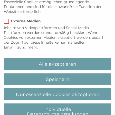
Essenzielle Cookies ermöglichen grundlegende
10:30
Funktionen und sind für die einwandfreie Funktion der
Eintritt:
Website erforderlich.
Euro15
Externe Medien
Veranstaltungskategorie:
Inhalte von Videoplattformen und Social-Media-
Sylt
Plattformen werden standardmäßig blockiert. Wenn
Cookies von externen Medien akzeptiert werden, bedarf
der Zugriff auf diese Inhalte keiner manuellen
Whisky Tasting
Tone Fish – The Pilgrim‘s Tour
Einwilligung mehr.
Alle akzeptieren
Über uns
Speichern
MyiLands ist Ihre Website rund um Sylt und
Mallorca. Wir versorgen Sie mit den neuesten
Nachrichten, Lifestyleempfehlungen,
Nur essenzielle Cookies akzeptieren
Genusshighlights und Insidertipps direkt von
Ihren Lieblingsinseln.
Individuelle
Datenschutzeinstellungen