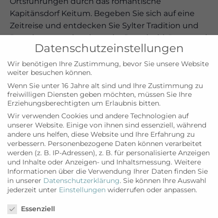
Ortsführungen durch das romantische
Kapitänsdorf Keitum. Begeben Sie sich auf eine
Zeitreise und entdecken Sie Sylter Tradition und
Brauchtum sowie schmucke Reetdachhäuser und
Datenschutzeinstellungen
alte Friesenwälle. Zum Schluss können Sie im
„Altfriesischem Haus“ das Leben auf Sylt im 18.
Wir benötigen Ihre Zustimmung, bevor Sie unsere Website
weiter besuchen können.
Jahrhundert hautnah kennenlernen. Dauer: ca. 2
Wenn Sie unter 16 Jahre alt sind und Ihre Zustimmung zu
Stunden. Tickets: 15 Euro.
freiwilligen Diensten geben möchten, müssen Sie Ihre
Erziehungsberechtigten um Erlaubnis bitten.
Wir verwenden Cookies und andere Technologien auf
unserer Website. Einige von ihnen sind essenziell, während
Zum Kalender hinzufügen
andere uns helfen, diese Website und Ihre Erfahrung zu
verbessern.
Personenbezogene Daten können verarbeitet
werden (z. B. IP-Adressen), z. B. für personalisierte Anzeigen
und Inhalte oder Anzeigen- und Inhaltsmessung.
Weitere
Informationen über die Verwendung Ihrer Daten finden Sie
DETAILS
VERANSTALTUNGSORT
in unserer
Datenschutzerklärung
.
Sie können Ihre Auswahl
Datum:
Touristinformation, Keitum
jederzeit unter
Einstellungen
widerrufen oder anpassen.
Datenschutzeinstellungen
1. Mai 2025
Essenziell
Zeit: