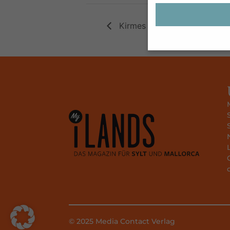
Kirmes „Fira del Ram“ in Pal
Wenn Sie unter 16 J
Sie Ihre Erziehungsb
Wir verwenden Cookie
während andere uns h
können verarbeitet we
Anzeigen- und Inhal
unserer
Datenschutz
Hier finden Sie eine
Kategorien geben od
auswählen.
Alle akzeptieren
Datenschutzeinstell
Essenziell (1)
© 2025 Media Contact Verlag
Essenzielle Cookies e