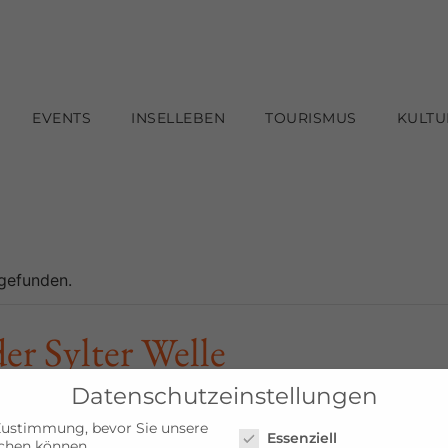
EVENTS
INSELLEBEN
TOURISMUS
KULTU
tgefunden.
r Sylter Welle
Datenschutzeinstellungen
Datenschutzeinstellungen
Zustimmung, bevor Sie unsere
Essenziell
chen können.