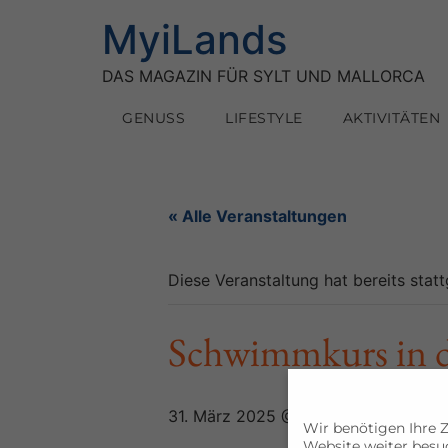
MyiLands
DAS MAGAZIN FÜR SYLT UND MALLORCA
GENUSS
LIFESTYLE
AKTIVITÄTEN
« Alle Veranstaltungen
Diese Veranstaltung hat bereits stat
Schwimmkurs in de
31. März 2025 @ 9:00
EURO75
Wir benötigen Ihre 
Website weiter besu