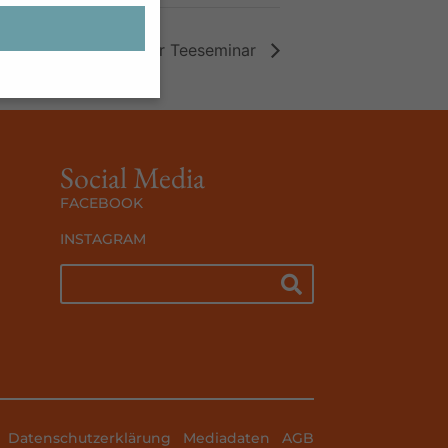
Tee wirkt – Sylter Teeseminar
ben möchten, müssen
Social Media
n sind essenziell,
enbezogene Daten
FACEBOOK
Inhalte oder
ten finden Sie in
INSTAGRAM
lligung zu ganzen
immte Cookies
Zurück
n der Website
Datenschutzerklärung
Mediadaten
AGB