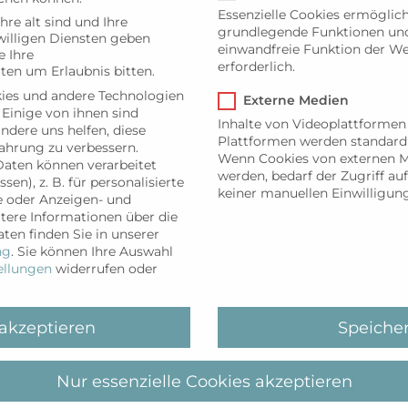
Essenzielle Cookies ermöglic
hre alt sind und Ihre
Freitag für Kinder ab 6 Jahren. Die Teilnehmerzahl is
grundlegende Funktionen und 
illigen Diensten geben
ängerkurs. Es sind keine Vorkenntnisse nötig. Die Ki
einwandfreie Funktion der We
 Ihre
erforderlich.
ten um Erlaubnis bitten.
ntsprechende Leistung erbracht wird, kann das 
ies und andere Technologien
Externe Medien
 Einige von ihnen sind
Inhalte von Videoplattformen
andere uns helfen, diese
Plattformen werden standard
ahrung zu verbessern.
Wenn Cookies von externen M
aten können verarbeitet
werden, bedarf der Zugriff auf
ETAILS
VERANSTALTUNGSORT
sen), z. B. für personalisierte
keiner manuellen Einwilligun
e oder Anzeigen- und
tum:
Sylter Welle, Westerland
tere Informationen über die
. März 2025
ten finden Sie in unserer
t:
ng
.
Sie können Ihre Auswahl
ellungen
widerrufen oder
00
tritt:
ro75
 akzeptieren
Speiche
ranstaltungskategori
Nur essenzielle Cookies akzeptieren
t