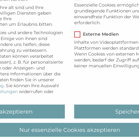
Essenzielle Cookies ermöglic
hre alt sind und Ihre
Freitag für Kinder ab 6 Jahren. Die Teilnehmerzahl is
grundlegende Funktionen und 
illigen Diensten geben
ängerkurs. Es sind keine Vorkenntnisse nötig. Die Ki
einwandfreie Funktion der We
 Ihre
erforderlich.
ten um Erlaubnis bitten.
ntsprechende Leistung erbracht wird, kann das 
ies und andere Technologien
Externe Medien
 Einige von ihnen sind
Inhalte von Videoplattformen
andere uns helfen, diese
Plattformen werden standard
ahrung zu verbessern.
Wenn Cookies von externen M
aten können verarbeitet
werden, bedarf der Zugriff auf
ETAILS
VERANSTALTUNGSORT
sen), z. B. für personalisierte
keiner manuellen Einwilligun
e oder Anzeigen- und
tum:
Sylter Welle, Westerland
tere Informationen über die
. Mai 2025
ten finden Sie in unserer
t:
ng
.
Sie können Ihre Auswahl
ellungen
widerrufen oder
00
tritt:
ro75
 akzeptieren
Speiche
ranstaltungskategori
Nur essenzielle Cookies akzeptieren
t