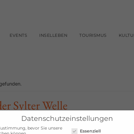
EVENTS
INSELLEBEN
TOURISMUS
KULTU
tgefunden.
r Sylter Welle
Datenschutzeinstellungen
Datenschutzeinstellungen
Zustimmung, bevor Sie unsere
Essenziell
chen können.