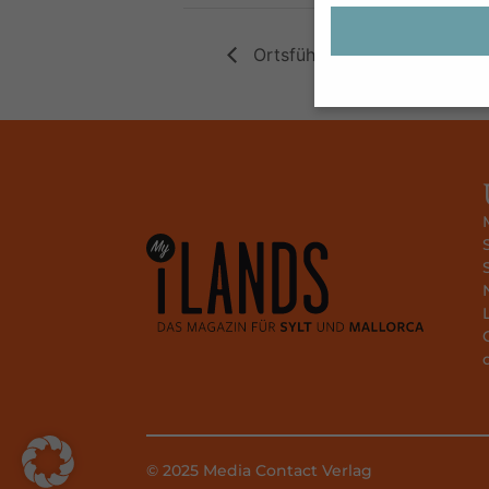
Ortsführung „Westerland ein
Wenn Sie unter 16 J
Sie Ihre Erziehungsb
Wir verwenden Cookie
während andere uns h
können verarbeitet we
Anzeigen- und Inhal
unserer
Datenschutz
Hier finden Sie eine
Kategorien geben od
auswählen.
Alle akzeptieren
Datenschutzeinstell
Essenziell (1)
© 2025 Media Contact Verlag
Essenzielle Cookies e