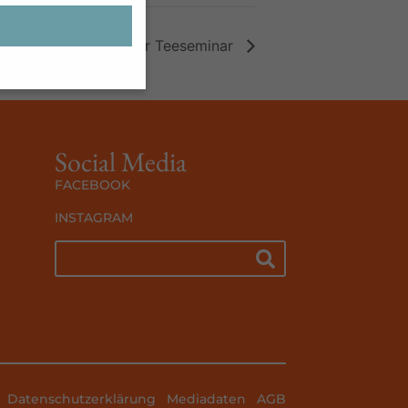
Tee wirkt – Sylter Teeseminar
ben möchten, müssen
Social Media
n sind essenziell,
enbezogene Daten
FACEBOOK
Inhalte oder
ten finden Sie in
INSTAGRAM
lligung zu ganzen
immte Cookies
Zurück
n der Website
Datenschutzerklärung
Mediadaten
AGB