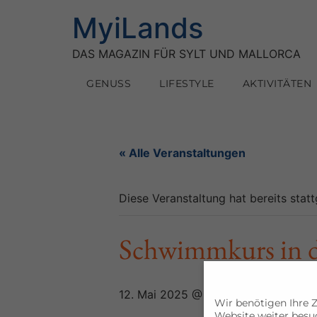
MyiLands
DAS MAGAZIN FÜR SYLT UND MALLORCA
GENUSS
LIFESTYLE
AKTIVITÄTEN
« Alle Veranstaltungen
Diese Veranstaltung hat bereits stat
Schwimmkurs in de
12. Mai 2025 @ 9:00
EURO75
Wir benötigen Ihre 
Website weiter besu