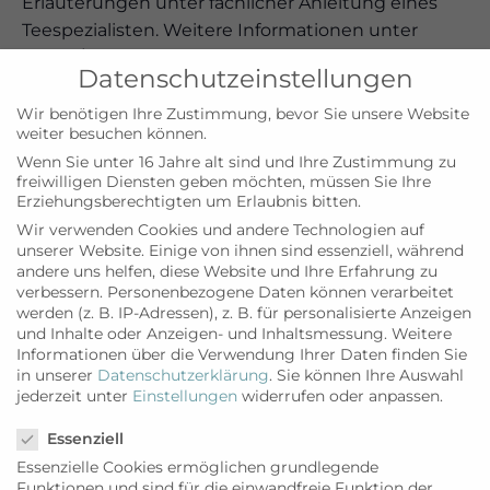
Erläuterungen unter fachlicher Anleitung eines
Teespezialisten. Weitere Informationen unter
04651 / 299811 oder www.ernst-janssen.com
Datenschutzeinstellungen
Wir benötigen Ihre Zustimmung, bevor Sie unsere Website
weiter besuchen können.
Zum Kalender hinzufügen
Wenn Sie unter 16 Jahre alt sind und Ihre Zustimmung zu
freiwilligen Diensten geben möchten, müssen Sie Ihre
Erziehungsberechtigten um Erlaubnis bitten.
Wir verwenden Cookies und andere Technologien auf
unserer Website. Einige von ihnen sind essenziell, während
DETAILS
VERANSTALTUNGSORT
andere uns helfen, diese Website und Ihre Erfahrung zu
Datum:
Teehaus Ernst Janssen,
verbessern.
Personenbezogene Daten können verarbeitet
Westerland
werden (z. B. IP-Adressen), z. B. für personalisierte Anzeigen
28. April 2025
und Inhalte oder Anzeigen- und Inhaltsmessung.
Weitere
Zeit:
Informationen über die Verwendung Ihrer Daten finden Sie
19:00
in unserer
Datenschutzerklärung
.
Sie können Ihre Auswahl
jederzeit unter
Einstellungen
widerrufen oder anpassen.
Eintritt:
Datenschutzeinstellungen
Euro18
Essenziell
Veranstaltungskategorie:
Essenzielle Cookies ermöglichen grundlegende
Sylt
Funktionen und sind für die einwandfreie Funktion der