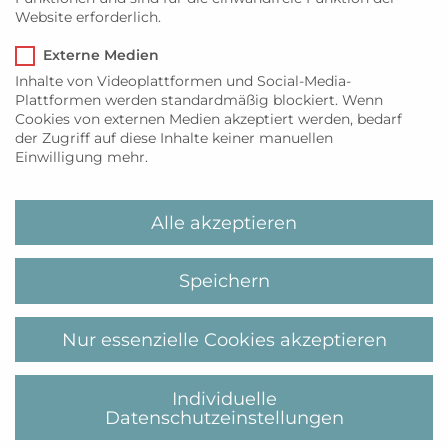
Website erforderlich.
Website:
www.ernst-janssen.com
Externe Medien
Inhalte von Videoplattformen und Social-Media-
Destillerieführung und
Schwimmkurs in der Sylter
Plattformen werden standardmäßig blockiert. Wenn
Welle
Cookies von externen Medien akzeptiert werden, bedarf
Verkostung
der Zugriff auf diese Inhalte keiner manuellen
Einwilligung mehr.
Alle akzeptieren
Über uns
MyiLands ist Ihre Website rund um Sylt und
Speichern
Mallorca. Wir versorgen Sie mit den neuesten
Nachrichten, Lifestyleempfehlungen,
Genusshighlights und Insidertipps direkt von
Nur essenzielle Cookies akzeptieren
Ihren Lieblingsinseln.
Kategorien
Individuelle
Datenschutzeinstellungen
GENUSS
LIFESTYLE