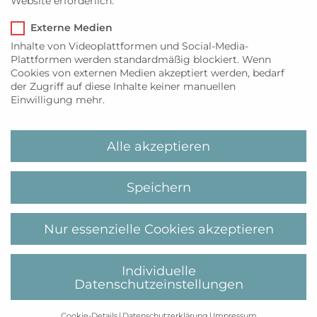
Website erforderlich.
Mallorca
Externe Medien
Inhalte von Videoplattformen und Social-Media-
Ortsführung Keitum „das Kapitänsdorf
Whisky
Plattformen werden standardmäßig blockiert. Wenn
Tasting
erwandern“
Cookies von externen Medien akzeptiert werden, bedarf
der Zugriff auf diese Inhalte keiner manuellen
Einwilligung mehr.
Über uns
Alle akzeptieren
MyiLands ist Ihre Website rund um Sylt und
Mallorca. Wir versorgen Sie mit den neuesten
Speichern
Nachrichten, Lifestyleempfehlungen,
Genusshighlights und Insidertipps direkt von
Ihren Lieblingsinseln.
Nur essenzielle Cookies akzeptieren
Kategorien
Individuelle
GENUSS
Datenschutzeinstellungen
LIFESTYLE
AKTIVITÄTEN
Cookie-Details
Datenschutzerklärung
Impressum