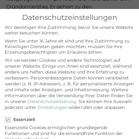
Gründonnerstag. Er gehört zu den
verkaufsoffenen Feiertagen auf der Insel. Am 18.
Datenschutzeinstellungen
April feiern die Mallorquiner den Karfreitag.
Wir benötigen Ihre Zustimmung, bevor Sie unsere Website
weiter besuchen können.
Wenn Sie unter 16 Jahre alt sind und Ihre Zustimmung zu
freiwilligen Diensten geben möchten, müssen Sie Ihre
Zum Kalender hinzufügen
Erziehungsberechtigten um Erlaubnis bitten.
Wir verwenden Cookies und andere Technologien auf
unserer Website. Einige von ihnen sind essenziell, während
andere uns helfen, diese Website und Ihre Erfahrung zu
verbessern.
Personenbezogene Daten können verarbeitet
DETAILS
VERANSTALTUNGSORT
werden (z. B. IP-Adressen), z. B. für personalisierte Anzeigen
Datum:
inselweit
und Inhalte oder Anzeigen- und Inhaltsmessung.
Weitere
Informationen über die Verwendung Ihrer Daten finden Sie
17. April 2025
in unserer
Datenschutzerklärung
.
Sie können Ihre Auswahl
Zeit:
jederzeit unter
Einstellungen
widerrufen oder anpassen.
0:00
Datenschutzeinstellungen
Eintritt:
Essenziell
Kostenlos
Essenzielle Cookies ermöglichen grundlegende
Funktionen und sind für die einwandfreie Funktion der
Veranstaltungskategorie: