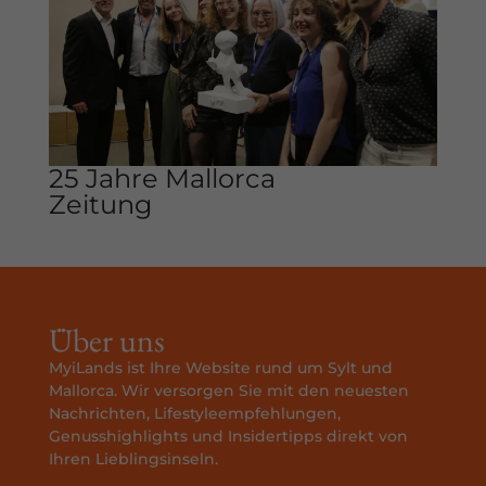
Inhalte von Videoplattformen und Social-Media-Plattformen
werden standardmäßig blockiert. Wenn Cookies von externen
Medien akzeptiert werden, bedarf der Zugriff auf diese Inhalte
keiner manuellen Einwilligung mehr.
Cookie-Informationen anzeigen
Datenschutzerklärung
Impressum
25 Jahre Mallorca
Zeitung
Über uns
MyiLands ist Ihre Website rund um Sylt und
Mallorca. Wir versorgen Sie mit den neuesten
Nachrichten, Lifestyleempfehlungen,
Genusshighlights und Insidertipps direkt von
Ihren Lieblingsinseln.