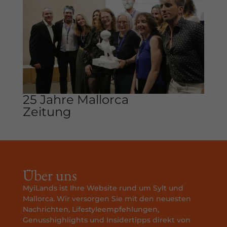
25 Jahre Mallorca
Zeitung
Über uns
MyiLands ist Ihre Website rund um Sylt und
Mallorca. Wir versorgen Sie mit den neuesten
Nachrichten, Lifestyleempfehlungen,
Genusshighlights und Insidertipps direkt von