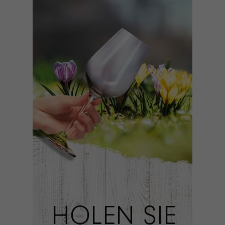
andere uns helfen, diese Website und Ihre Erfahrung zu
verbessern.
Personenbezogene Daten können verarbeitet
werden (z. B. IP-Adressen), z. B. für personalisierte Anzeigen
und Inhalte oder Anzeigen- und Inhaltsmessung.
Weitere
Informationen über die Verwendung Ihrer Daten finden Sie
in unserer
Datenschutzerklärung
.
Hier finden Sie eine Übersicht über alle verwendeten
Cookies. Sie können Ihre Einwilligung zu ganzen
Kategorien geben oder sich weitere Informationen
anzeigen lassen und so nur bestimmte Cookies auswählen.
Alle akzeptieren
Speichern
Nur essenzielle Cookies akzeptieren
Zurück
Datenschutzeinstellungen
Essenziell (1)
Essenzielle Cookies ermöglichen grundlegende Funktionen und
sind für die einwandfreie Funktion der Website erforderlich.
Cookie-Informationen anzeigen