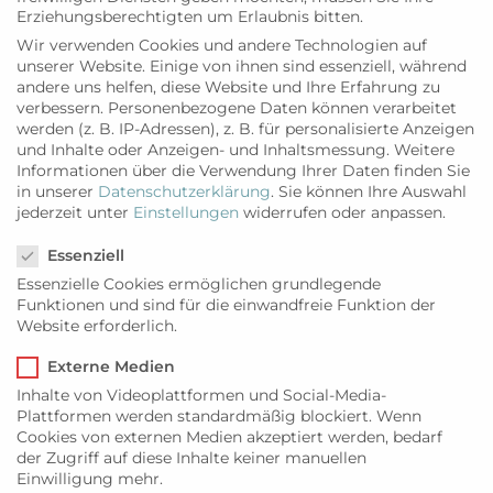
von Palma. In dem Museum werden über 600
Erziehungsberechtigten um Erlaubnis bitten.
Werke gezeigt – u.a. von Malern wie Miró,
Wir verwenden Cookies und andere Technologien auf
Magritte und Picasso. Es gibt wechselnde
unserer Website. Einige von ihnen sind essenziell, während
Wanderausstellungen, vertiefende Workshops
andere uns helfen, diese Website und Ihre Erfahrung zu
verbessern.
Personenbezogene Daten können verarbeitet
und Förderkurse. www.esbalnuard.org
werden (z. B. IP-Adressen), z. B. für personalisierte Anzeigen
und Inhalte oder Anzeigen- und Inhaltsmessung.
Weitere
WANDER-TIPPS
Informationen über die Verwendung Ihrer Daten finden Sie
in unserer
Datenschutzerklärung
.
Sie können Ihre Auswahl
Die kühlere Jahreszeit eignet sich besonders,
jederzeit unter
Einstellungen
widerrufen oder anpassen.
Mallorcas unterschiedliche Landschaftsbilder in
Datenschutzeinstellungen
Wanderschuhen zu erkunden. Ob Serra de
Essenziell
Tramuntana, Eiland Sa Dragonera, Mondragó
Essenzielle Cookies ermöglichen grundlegende
oder die Halbinsel Levante
– überall sind die
Funktionen und sind für die einwandfreie Funktion der
Website erforderlich.
Naturparks wanderbar, und überall laden Hütten
und Herbergen zur Pause oder auch zum
Externe Medien
Übernachten. Ende Januar, Februar und Anfang
Inhalte von Videoplattformen und Social-Media-
März – das ist die Zeit, in der dann wintermüde
Plattformen werden standardmäßig blockiert. Wenn
Mitteleuropäer Mallorca besuchen in der
Cookies von externen Medien akzeptiert werden, bedarf
Hoffnung, beim Wandern auch schon die ersten
der Zugriff auf diese Inhalte keiner manuellen
Einwilligung mehr.
Frühlingsboten anzutreffen. Das sind die früh