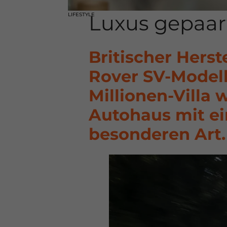
Luxus gepaar
LIFESTYLE
Britischer Herst
Rover SV-Model
Millionen-Villa 
Autohaus mit e
besonderen Art.