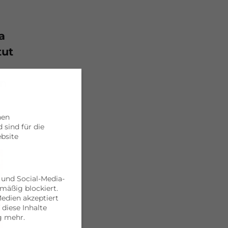
a
tut
in
hen
sind für die
bsite
 und Social-Media-
mäßig blockiert.
edien akzeptiert
 diese Inhalte
g mehr.