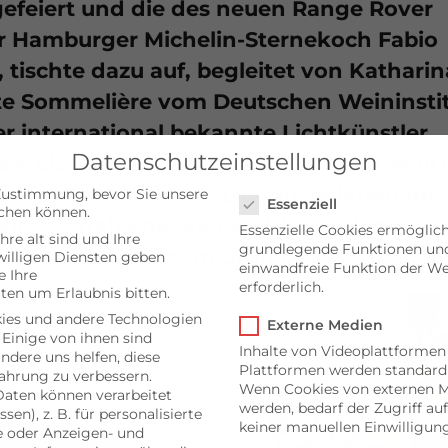
gefeiert und die des neuen Range Rover
er Hamburger Michelin-Sternekoch Fabio
 tischte dazu auf, begleitet von Katharin
este Sommelière vom Deutschen Weininsti
r international bekannte Lichtkünstler
Datenschutzeinstellungen
die Elbphilharmonie und den Alten Wall 
Datenschutzeinstellungen
zenierte zudem eine Lichtinstallation im
Zustimmung, bevor Sie unsere
Essenziell
chen können.
uren, strahlend weißen Villa in den
Essenzielle Cookies ermöglic
hre alt sind und Ihre
grundlegende Funktionen und 
die in weitläufigem Grün badet.
illigen Diensten geben
einwandfreie Funktion der We
 Ihre
erforderlich.
ten um Erlaubnis bitten.
ies und andere Technologien
Externe Medien
 Einige von ihnen sind
Inhalte von Videoplattformen
andere uns helfen, diese
Plattformen werden standard
ahrung zu verbessern.
Wenn Cookies von externen M
aten können verarbeitet
werden, bedarf der Zugriff auf
sen), z. B. für personalisierte
keiner manuellen Einwilligun
e oder Anzeigen- und