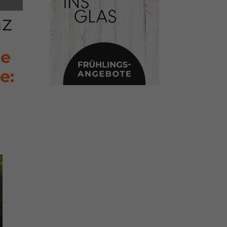
nz
ge
e: