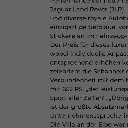
Performance der neuen S
unserer
Datenschutz
Jaguar Land Rover (JLR).
Hier finden Sie eine
Kategorien geben od
und diverse royale Autohä
auswählen.
einzigartige tiefblaue, 
Alle akzeptieren
Stickereien im Fahrzeug-I
Der Preis für dieses luxu
Datenschutzeinstell
Essenziell (1)
wobei individuelle Anpa
Essenzielle Cookies e
entsprechend erhöhen könn
erforderlich.
zelebriere die Schönheit
Verbundenheit mit dem Me
Externe Medien
mit 652 PS, „der leistun
Inhalte von Videoplat
Sport aller Zeiten“. „Üb
externen Medien akzept
ist der größte Absatzmar
Unternehmenssprecherin 
Die Villa an der Elbe war