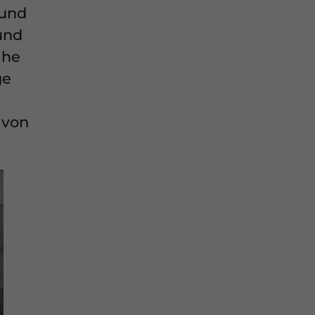
 und
und
ihe
ge
 von