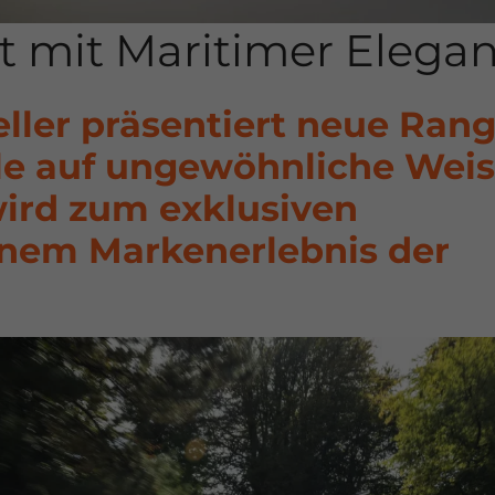
t mit Maritimer Elega
eller präsentiert neue Ran
le auf ungewöhnliche Weis
wird zum exklusiven
inem Markenerlebnis der