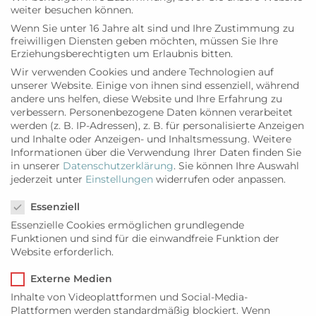
weiter besuchen können.
D.O. Mallorca Pla i Llevant
Wenn Sie unter 16 Jahre alt sind und Ihre Zustimmung zu
Armero i Adrover Negre Collita de Fruits,
freiwilligen Diensten geben möchten, müssen Sie Ihre
Erziehungsberechtigten um Erlaubnis bitten.
0,75-l-Flasche
Jahrgang: 2018
Wir verwenden Cookies und andere Technologien auf
unserer Website. Einige von ihnen sind essenziell, während
Rebsorten: 60 % Callet, 30 %
andere uns helfen, diese Website und Ihre Erfahrung zu
Merlot/Cabernet Sauvignon, 10 % Merlot
verbessern.
Personenbezogene Daten können verarbeitet
Alkoholgehalt: 13,5 % vol.
werden (z. B. IP-Adressen), z. B. für personalisierte Anzeigen
Barriqueausbau: 10 Monate in neuen
und Inhalte oder Anzeigen- und Inhaltsmessung.
Weitere
Informationen über die Verwendung Ihrer Daten finden Sie
amerikanischen und französischen
in unserer
Datenschutzerklärung
.
Sie können Ihre Auswahl
Eichenfässern
jederzeit unter
Einstellungen
widerrufen oder anpassen.
90,00
€
*
Datenschutzeinstellungen
Essenziell
3 vorrätig
Essenzielle Cookies ermöglichen grundlegende
Funktionen und sind für die einwandfreie Funktion der
inkl. 19 % MwSt.
zzgl. Versandkosten
Website erforderlich.
IN DEN WARENKORB
Externe Medien
Inhalte von Videoplattformen und Social-Media-
Plattformen werden standardmäßig blockiert. Wenn