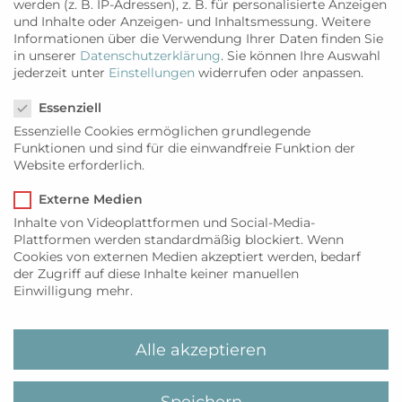
werden (z. B. IP-Adressen), z. B. für personalisierte Anzeigen
Robusto „Sylter Knut“
und Inhalte oder Anzeigen- und Inhaltsmessung.
Weitere
Informationen über die Verwendung Ihrer Daten finden Sie
Longfiller
in unserer
Datenschutzerklärung
.
Sie können Ihre Auswahl
Deck- & Umblatt: Ecuador
jederzeit unter
Einstellungen
widerrufen oder anpassen.
Einlage: Herxheim
Datenschutzeinstellungen
Essenziell
10er Kiste
95,00
€
*
Essenzielle Cookies ermöglichen grundlegende
Funktionen und sind für die einwandfreie Funktion der
Website erforderlich.
Nicht vorrätig
Externe Medien
Inhalte von Videoplattformen und Social-Media-
KATEGORIEN
ROTWEIN
,
WEIN
,
Plattformen werden standardmäßig blockiert. Wenn
Cookies von externen Medien akzeptiert werden, bedarf
ZIGARREN
der Zugriff auf diese Inhalte keiner manuellen
Einwilligung mehr.
PRODUKTINFO
Alle akzeptieren
Set aus 1 Kiste á 10 Zigarren Robusto
„Sylter Knut“ und 1 Flasche BUXTET
Speichern
Merlot de Son Carlet 2020