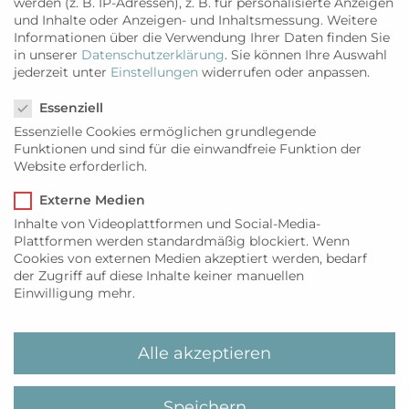
Schote, dem kleingeschnittenen Ingwer und
werden (z. B. IP-Adressen), z. B. für personalisierte Anzeigen
und Inhalte oder Anzeigen- und Inhaltsmessung.
Weitere
Zitronengras aufkochen und auf die Hälfte
Informationen über die Verwendung Ihrer Daten finden Sie
reduzieren. Diesen Fond durch ein Sieb
in unserer
Datenschutzerklärung
.
Sie können Ihre Auswahl
passieren, den Saft der Limetten dazugeben,
jederzeit unter
Einstellungen
widerrufen oder anpassen.
Datenschutzeinstellungen
mit etwas Salz und Honig abschmecken,
Essenziell
nochmals aufkochen und mit etwas
Essenzielle Cookies ermöglichen grundlegende
Mondamin abbinden.
Funktionen und sind für die einwandfreie Funktion der
Kurz vor dem Anrichten die geschlagene
Website erforderlich.
Sahne unterrühren, nochmals kurz
aufkochen lassen und mit den fertigen
Externe Medien
Fischfilets und dem blanchierten und in
Inhalte von Videoplattformen und Social-Media-
Plattformen werden standardmäßig blockiert. Wenn
Butter geschwenkten Gemüse servieren.
Cookies von externen Medien akzeptiert werden, bedarf
der Zugriff auf diese Inhalte keiner manuellen
Einwilligung mehr.
Alle akzeptieren
Speichern