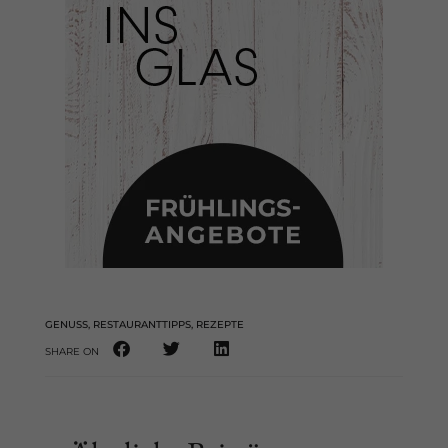
GENUSS
,
RESTAURANTTIPPS
,
REZEPTE
SHARE ON