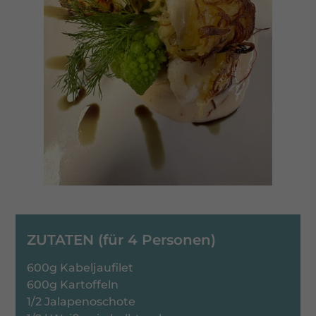
ZUTATEN (für 4 Personen)
600g Kabeljaufilet
600g Kartoffeln
1/2 Jalapenoschote