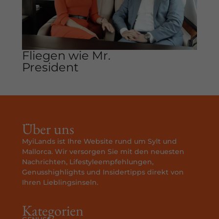
Fliegen wie Mr.
President
Über uns
MyiLands ist Ihre Website rund um Sylt und
Mallorca. Wir versorgen Sie mit den neuesten
Nachrichten, Lifestyleempfehlungen,
Genusshighlights und Insidertipps direkt von
Ihren Lieblingsinseln.
Kategorien