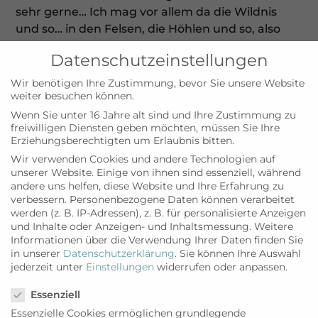
sehr gerne… Ich mag vor allem da die Wildnis
und so… in den Felsen, die Höhlen und so, also
richtig Piratenleben, so ne und natürlich klar
Datenschutzeinstellungen
diese Clubs, gut getarnt (lacht). Jeder tarnt sich
so, geht da mit Masken hin und dann machen
Wir benötigen Ihre Zustimmung, bevor Sie unsere Website
weiter besuchen können.
wir n Schaumbad und n Blubberschaumbad und
der ganze Scheiß (lacht). Mach ich alles mal ganz
Wenn Sie unter 16 Jahre alt sind und Ihre Zustimmung zu
freiwilligen Diensten geben möchten, müssen Sie Ihre
gerne mit. Vor allem ist es schade, dass keiner
Erziehungsberechtigten um Erlaubnis bitten.
weiß das ich das bin (lacht)… Gut getarnt…
Wir verwenden Cookies und andere Technologien auf
[hahaha]. Der Meister im Tricksen und Tarnen…
unserer Website. Einige von ihnen sind essenziell, während
weil ich früher mal Privatdetektiv war, musste
andere uns helfen, diese Website und Ihre Erfahrung zu
ich das alles mal Lernen mit dem Tricksen und
verbessern.
Personenbezogene Daten können verarbeitet
werden (z. B. IP-Adressen), z. B. für personalisierte Anzeigen
Tarnen, anschleichen, weiße Bescheid (lacht).
und Inhalte oder Anzeigen- und Inhaltsmessung.
Weitere
Informationen über die Verwendung Ihrer Daten finden Sie
Und deine Beziehungen zu Sylt?
in unserer
Datenschutzerklärung
.
Sie können Ihre Auswahl
jederzeit unter
Einstellungen
widerrufen oder anpassen.
Ja, die gibt es ja. Sylt.. ganz viele Texte gemacht.
Datenschutzeinstellungen
Sylt, Miramar, das alte Shining Hotel, ne. Haben
Essenziell
sie umgebaut… schön gemacht Familie Kreis…
Essenzielle Cookies ermöglichen grundlegende