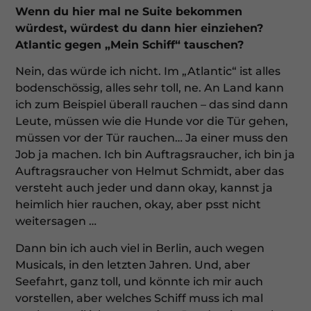
Wenn du hier mal ne Suite bekommen
würdest, würdest du dann hier einziehen?
Zurück
Atlantic gegen „Mein Schiff“ tauschen?
Datenschutzeinstellungen
Essenziell (1)
Nein, das würde ich nicht. Im „Atlantic“ ist alles
Essenzielle Cookies ermöglichen grundlegende Funktionen und
bodenschössig, alles sehr toll, ne. An Land kann
sind für die einwandfreie Funktion der Website erforderlich.
ich zum Beispiel überall rauchen – das sind dann
Cookie-Informationen anzeigen
Leute, müssen wie die Hunde vor die Tür gehen,
Ex
Externe Medien (7)
müssen vor der Tür rauchen… Ja einer muss den
Job ja machen. Ich bin Auftragsraucher, ich bin ja
Inhalte von Videoplattformen und Social-Media-Plattformen
Auftragsraucher von Helmut Schmidt, aber das
werden standardmäßig blockiert. Wenn Cookies von externen
Medien akzeptiert werden, bedarf der Zugriff auf diese Inhalte
versteht auch jeder und dann okay, kannst ja
keiner manuellen Einwilligung mehr.
heimlich hier rauchen, okay, aber psst nicht
Cookie-Informationen anzeigen
weitersagen …
Datenschutzerklärung
Impressum
Dann bin ich auch viel in Berlin, auch wegen
Musicals, in den letzten Jahren. Und, aber
Seefahrt, ganz toll, und könnte ich mir auch
vorstellen, aber welches Schiff muss ich mal