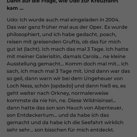
Dann auf die Frage, wie Udo zur Kreuzfahrt
kam …
Udo: Ich wurde auch mal eingeladen in 2004.
Das war ganz früher mal aus der Oper. Es wurde
philosophiert, und ich habe gedacht, poach,
reisen mit greisenden Gruftis, ob das für mich
gut ist (lacht). Ich mach das mal 3 Tage. Ich hatte
mit meiner Galerisitin, damals Carola… ne kleine
Ausstellung gemacht… Komm doch mal mit… ich
sach, ich mach mal 3 Tage mit. Und dann war das
so geil, dann warn wir bei dem Ungeheuer von
Loch Ness, schön [opdado] und dann hieß es, es
geht weiter nach Orkney, normalerweise
kommste da nie hin, ne. Diese Wildnis­insel…
dann hatte das son son Hauch von Abenteuer,
son Entdeckertum… und da habe ich das
gemacht und da habe ich die Seefahrt wirklich
sehr sehr… son bisschen für mich entdeckt.