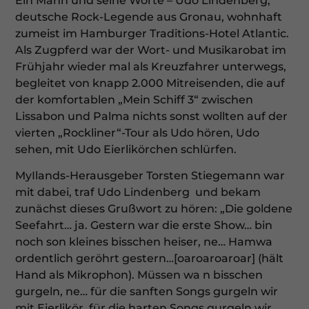
Ein Mann und seine Worte – Udo Lindenberg,
deutsche Rock-Legende aus Gronau, wohnhaft
zumeist im Hamburger Traditions-Hotel Atlantic.
Als Zugpferd war der Wort- und Musikarobat im
Frühjahr wieder mal als Kreuzfahrer unterwegs,
begleitet von knapp 2.000 Mitreisenden, die auf
der komfortablen „Mein Schiff 3“ zwischen
Lissabon und Palma nichts sonst wollten auf der
vierten „Rockliner“-Tour als Udo hören, Udo
sehen, mit Udo Eierlikörchen schlürfen.
MyIlands-Herausgeber Torsten Stiegemann war
mit dabei, traf Udo Lindenberg
und bekam
zunächst dieses Grußwort zu hören: „Die goldene
Seefahrt… ja. Gestern war die erste Show… bin
noch son kleines bisschen heiser, ne… Hamwa
ordentlich geröhrt gestern…[oaroaroaroar] (hält
Hand als Mikrophon). Müssen wa n bisschen
gurgeln, ne… für die sanften Songs gurgeln wir
mit Eierlikör, für die harten Songs gurgeln wir