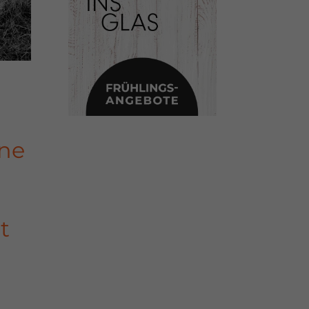
ine
t