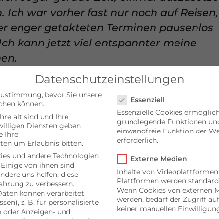
Ich war vorher fast nur noch auf Reisen,
r enger getakteten Terminen pausenlos
Ich kann jetzt viel entspannter meine
en.
Datenschutzeinstellungen
?
Datenschutzeinstellungen
tte. Die reift ganz In Ruhe. Dann geht es
Zustimmung, bevor Sie unsere
Essenziell
chen können.
 Eigentlich bin ich mit mir gerade sehr im
Essenzielle Cookies ermöglic
hre alt sind und Ihre
grundlegende Funktionen und 
gar, dass ich nicht vollständig zu den alt
illigen Diensten geben
einwandfreie Funktion der We
 Ihre
en werde. Vermutlich geht es uns allen
erforderlich.
ten um Erlaubnis bitten.
 wir künftig in veränderter Form Musik un
ies und andere Technologien
Externe Medien
 Einige von ihnen sind
. Also nicht einfach weitermachen mit d
Inhalte von Videoplattformen
andere uns helfen, diese
Plattformen werden standard
ahrung zu verbessern.
ter und teurer, ganz ohne Ende. Und so
Wenn Cookies von externen M
aten können verarbeitet
werden, bedarf der Zugriff auf
uch übers Reisen neu nachdenken: Etwa 
sen), z. B. für personalisierte
keiner manuellen Einwilligun
e oder Anzeigen- und
in der Nähe unserem Glück auf die Spur