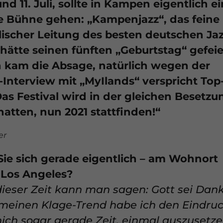
d 11. Juli, sollte in Kampen eigentlich ei
ie Bühne gehen: „Kampenjazz“, das feine
lischer Leitung des besten deutschen Jaz
 hätte seinen fünften „Geburtstag“ gefeie
 kam die Absage, natürlich wegen der
-Interview mit „MyIlands“ verspricht Top
Das Festival wird in der gleichen Besetzu
hatten, nun 2021 stattfinden!“
er
ie sich gerade eigentlich – am Wohnort
 Los Angeles?
n dieser Zeit kann man sagen: Gott sei Dank
einen Klage-Trend habe ich den Eindruc
mich sogar gerade Zeit, einmal auszusetz