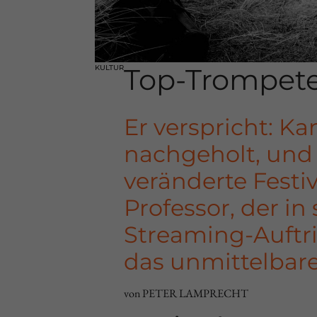
Top-Trompeter
KULTUR
Er verspricht: K
nachgeholt, und 
veränderte Festiv
Professor, der i
Streaming-Auftri
das unmittelbar
von PETER LAMPRECHT