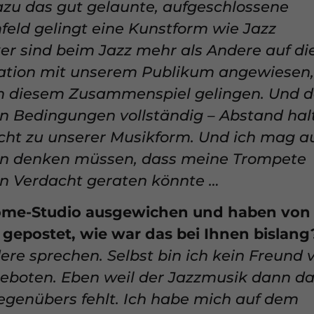
azu das gut gelaunte, aufgeschlossene
erklärung
.
 Übersicht über alle verwendeten Cookies. Sie können Ihre Einwi
eld gelingt eine Kunstform wie Jazz
er sich weitere Informationen anzeigen lassen und so nur best
er sind beim Jazz mehr als Andere auf di
tion mit unserem Publikum angewiesen,
Speichern
Nur essenzielle Cookies akzeptieren
in diesem Zusammenspiel gelingen. Und 
ungen
n Bedingungen vollständig – Abstand hal
nicht zu unserer Musikform. Und ich mag a
rmöglichen grundlegende Funktionen und sind für die einwandfreie Funktio
an denken müssen, dass meine Trompete
Cookie-Informationen anzeigen
in Verdacht geraten könnte …
 (7)
 Home-Studio ausgewichen und haben von
tformen und Social-Media-Plattformen werden standardmäßig blockiert. W
 gepostet, wie war das bei Ihnen bislang
iert werden, bedarf der Zugriff auf diese Inhalte keiner manuellen Einwill
ere sprechen. Selbst bin ich kein Freund 
Cookie-Informationen anzeigen
geboten. Eben weil der Jazzmusik dann d
Datensch
egenübers fehlt. Ich habe mich auf dem