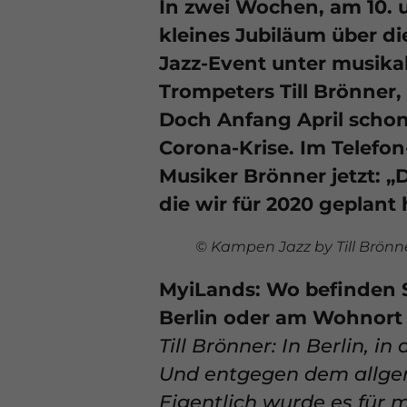
In zwei Wochen, am 10. un
kleines Jubiläum über d
Jazz-Event unter musika
Trompeters Till Brönner,
Doch Anfang April schon
Corona-Krise. Im Telefon
Musiker Brönner jetzt: „
die wir für 2020 geplant 
© Kampen Jazz by Till Brönn
MyiLands: Wo befinden S
Berlin oder am Wohnort
Till Brönner: In Berlin, i
Und entgegen dem allgem
Eigentlich wurde es für 