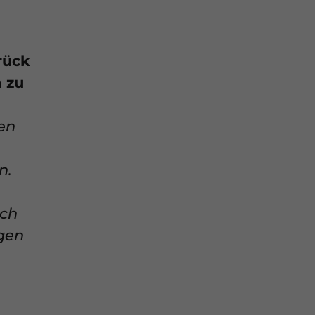
rück
a zu
en
n.
uch
gen