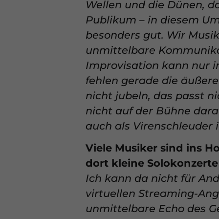
Wellen und die Dünen, d
unserer
Datenschutz
Hier finden Sie eine
Publikum – in diesem Umf
Kategorien geben od
besonders gut. Wir Musik
auswählen.
unmittelbare Kommunika
Alle akzeptieren
Improvisation kann nur 
Datenschutzeinstell
fehlen gerade die äußere
Essenziell (1)
nicht jubeln, das passt 
Essenzielle Cookies e
erforderlich.
nicht auf der Bühne dar
auch als Virenschleuder 
Externe Medien
Viele Musiker sind ins
Inhalte von Videoplat
dort kleine Solokonzerte
externen Medien akzept
Ich kann da nicht für And
virtuellen Streaming-An
unmittelbare Echo des G