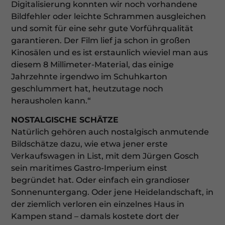
unserer Website. Einige von ihnen sind essenziell, während
Digitalisierung konnten wir noch vorhandene
andere uns helfen, diese Website und Ihre Erfahrung zu
Bildfehler oder leichte Schrammen ausgleichen
verbessern.
Personenbezogene Daten können verarbeitet
und somit für eine sehr gute Vorführqualität
werden (z. B. IP-Adressen), z. B. für personalisierte Anzeigen
und Inhalte oder Anzeigen- und Inhaltsmessung.
Weitere
garantieren. Der Film lief ja schon in großen
Informationen über die Verwendung Ihrer Daten finden Sie
Kinosälen und es ist erstaunlich wieviel man aus
in unserer
Datenschutzerklärung
.
diesem 8 Millimeter-Material, das einige
Hier finden Sie eine Übersicht über alle verwendeten
Cookies. Sie können Ihre Einwilligung zu ganzen
Jahrzehnte irgendwo im Schuhkarton
Kategorien geben oder sich weitere Informationen
geschlummert hat, heutzutage noch
anzeigen lassen und so nur bestimmte Cookies auswählen.
herausholen kann.“
Alle akzeptieren
Speichern
NOSTALGISCHE SCHÄTZE
Natürlich gehören auch nostalgisch anmutende
Nur essenzielle Cookies akzeptieren
Bildschätze dazu, wie etwa jener erste
Verkaufswagen in List, mit dem Jürgen Gosch
Zurück
sein maritimes Gastro-Imperium einst
Datenschutzeinstellungen
begründet hat. Oder einfach ein grandioser
Essenziell (1)
Sonnenuntergang. Oder jene Heidelandschaft, in
Essenzielle Cookies ermöglichen grundlegende Funktionen und
der ziemlich verloren ein einzelnes Haus in
sind für die einwandfreie Funktion der Website erforderlich.
Kampen stand – damals kostete dort der
Cookie-Informationen anzeigen