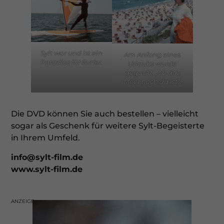
Sylt war und ist ein
Am Anfang eines
Paradies
für Surfer.
Urlaubs wurde
geguckt,
„ob das
Meer noch da ist”.
Die DVD können Sie auch bestellen – vielleicht
sogar als Geschenk für weitere Sylt-Begeisterte
in Ihrem Umfeld.
info@sylt-film.de
www.sylt-film.de
ANZEIGE