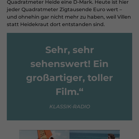
Quadratmeter Heide eine D-Mark. Heute ist hier
Ex
jeder Quadratmeter Zigtausende Euro wert –
Externe Medien (7)
und ohnehin gar nicht mehr zu haben, weil Villen
Inhalte von Videoplattformen und Social-Media-Plattformen
statt Heidekraut dort entstanden sind.
werden standardmäßig blockiert. Wenn Cookies von externen
Medien akzeptiert werden, bedarf der Zugriff auf diese Inhalte
keiner manuellen Einwilligung mehr.
Cookie-Informationen anzeigen
Sehr, sehr
Datenschutzerklärung
Impressum
sehenswert! Ein
großartiger, toller
Film.“
KLASSIK-RADIO