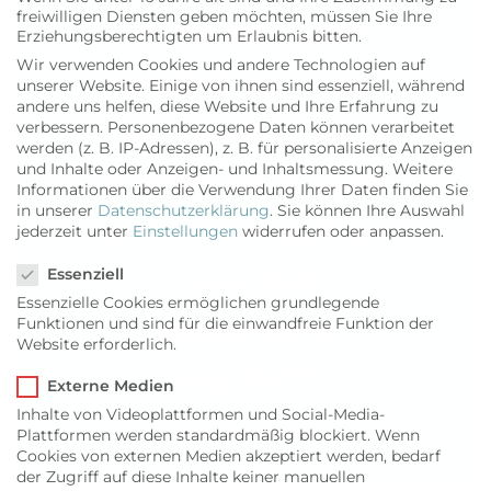
freiwilligen Diensten geben möchten, müssen Sie Ihre
„In 94 Minuten
Erziehungsberechtigten um Erlaubnis bitten.
Wir verwenden Cookies und andere Technologien auf
erzählt der Film
unserer Website. Einige von ihnen sind essenziell, während
andere uns helfen, diese Website und Ihre Erfahrung zu
kurzweilig und
verbessern.
Personenbezogene Daten können verarbeitet
werden (z. B. IP-Adressen), z. B. für personalisierte Anzeigen
und Inhalte oder Anzeigen- und Inhaltsmessung.
Weitere
einfühlsam, was
Informationen über die Verwendung Ihrer Daten finden Sie
in unserer
Datenschutzerklärung
.
Sie können Ihre Auswahl
das Leben auf der
jederzeit unter
Einstellungen
widerrufen oder anpassen.
Datenschutzeinstellungen
Insel Sylt
Essenziell
Essenzielle Cookies ermöglichen grundlegende
besonders
Funktionen und sind für die einwandfreie Funktion der
Website erforderlich.
macht!“
Externe Medien
Inhalte von Videoplattformen und Social-Media-
Sylter Rundschau
Plattformen werden standardmäßig blockiert. Wenn
Cookies von externen Medien akzeptiert werden, bedarf
der Zugriff auf diese Inhalte keiner manuellen