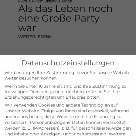
KULTUR
,
KUNST
,
LIFESTYLE
,
MODE
Als das Leben noch
eine Große Party
war
WEITERLESEN
Datenschutzeinstellungen
Wir benötigen Ihre Zustimmung, bevor Sie unsere Website
weiter besuchen können.
Wenn Sie unter 16 Jahre alt sind und Ihre Zustimmung zu
freiwilligen Diensten geben möchten, müssen Sie Ihre
Erziehungsberechtigten um Erlaubnis bitten.
Wir verwenden Cookies und andere Technologien auf
unserer Website. Einige von ihnen sind essenziell, während
KULTUR
,
KUNST
Jetzt malt er auch
andere uns helfen, diese Website und Ihre Erfahrung zu
verbessern.
Personenbezogene Daten können verarbeitet
noch
werden (z. B. IP-Adressen), z. B. für personalisierte Anzeigen
und Inhalte oder Anzeigen- und Inhaltsmessung.
Weitere