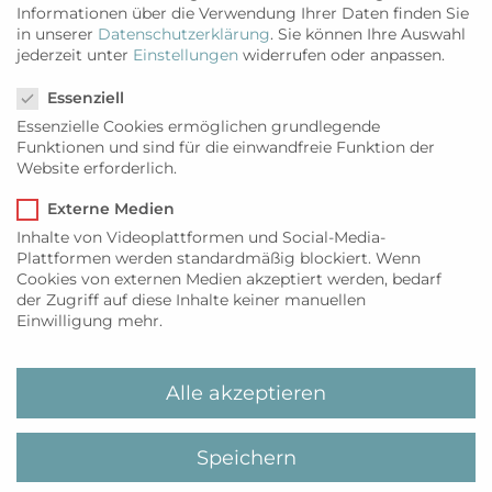
WEITERLESEN
Informationen über die Verwendung Ihrer Daten finden Sie
in unserer
Datenschutzerklärung
.
Sie können Ihre Auswahl
jederzeit unter
Einstellungen
widerrufen oder anpassen.
Datenschutzeinstellungen
Essenziell
Essenzielle Cookies ermöglichen grundlegende
Funktionen und sind für die einwandfreie Funktion der
Website erforderlich.
Externe Medien
Inhalte von Videoplattformen und Social-Media-
Plattformen werden standardmäßig blockiert. Wenn
Cookies von externen Medien akzeptiert werden, bedarf
der Zugriff auf diese Inhalte keiner manuellen
Einwilligung mehr.
Alle akzeptieren
KULTUR
,
KUNST
MyiLands Online
EXKLUSIV – Star-
Speichern
Pianist Joja Wendt